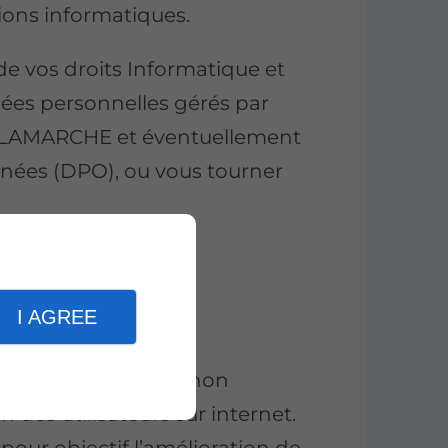
ons informatiques.
de vos droits Informatique et
nées personnelles gérés par
 LAMARCHE et éventuellement
nnées (DPO), ou vous tourner
 de cookies
.
es
I AGREE
r les informations (non
n des utilisateurs sur internet.
our objectif l’amélioration de