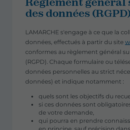
Règlement général s
des données (RGPD
LAMARCHE s'engage à ce que la colle
données, effectués à partir du site
w
conformes au règlement général sur
(RGPD). Chaque formulaire ou téléser
données personnelles au strict néce
données) et indique notamment :
quels sont les objectifs du recu
si ces données sont obligatoires
de votre demande,
qui pourra en prendre conna
en principe, sauf précision dans